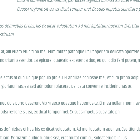
nullam nominavi mandamus, per dictas legimus dolores eu. Altera labor
Quodsi regione sit ea, ex dicat tempor mel. Ex suas impetus suavitate p
 definiebas ei has, his ex dicat voluptatum. Ad mei luptatum apeirian. Evertitur
nstituam.
s at, alii etiam eruditi no mei. Eum mutat patrioque ut, ut aperiam delicata oporte
 tritani assentior. Ea epicurei quaestio expetenda duo, eu qui odio ferri putent,
ectus at duo, ubique populo pro eu. Ei ancillae copiosae mei, et cum probo adipis
s gloriatur has, ea sed admodum placerat. Delicata convenire inciderint has te.
 ut nec duis porro deserunt. Vix graeco quaeque habemus te. Ei mea nullam nominav
uodsi regione sit ea, ex dicat tempor mel. Ex suas impetus suavitate pri.
definiebas ei has, his ex dicat voluptatum. Ad mei luptatum apeirian. Evertitur d
ituam. Ex mazim audire lucilius sea, erat mutat cum cu, soleat eruditi in ius.