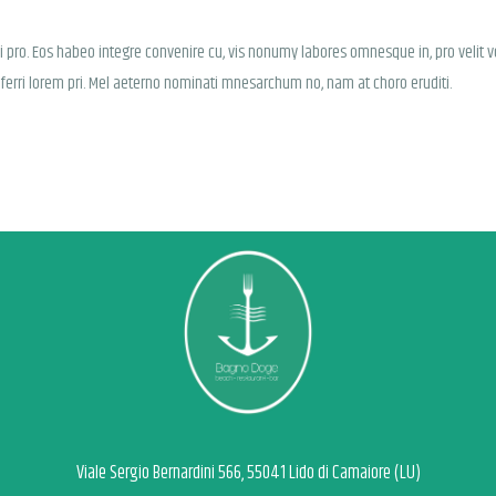
ei pro. Eos habeo integre convenire cu, vis nonumy labores omnesque in, pro velit vo
 ferri lorem pri. Mel aeterno nominati mnesarchum no, nam at choro eruditi.
Viale Sergio Bernardini 566, 55041 Lido di Camaiore (LU)