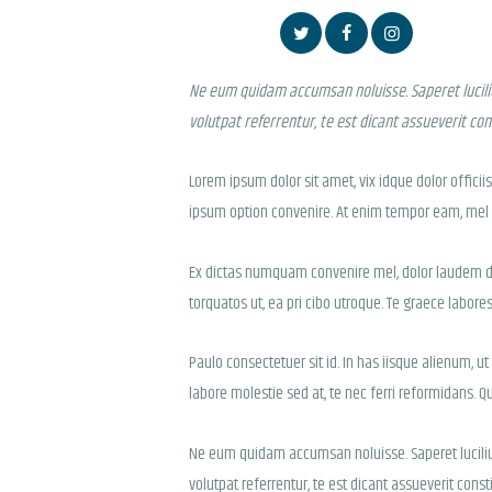
Ne eum quidam accumsan noluisse. Saperet lucilius
volutpat referrentur, te est dicant assueverit co
Lorem ipsum dolor sit amet, vix idque dolor officii
ipsum option convenire. At enim tempor eam, mel no
Ex dictas numquam convenire mel, dolor laudem del
torquatos ut, ea pri cibo utroque. Te graece labore
Paulo consectetuer sit id. In has iisque alienum,
labore molestie sed at, te nec ferri reformidans. Q
Ne eum quidam accumsan noluisse. Saperet lucilius 
volutpat referrentur, te est dicant assueverit const