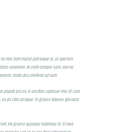
iti no mei. Eum mutat patrioque ut, ut aperiam
ption convenire. At enim tempor eam, mel no
i putent, modo dico eleifend ad nam.
 populo pro eu. Ei ancillae copiosae mei, et cum
 ea pri cibo utroque. Te graece labores gloriatur
serunt. Vix graeco quaeque habemus te. Ei mea