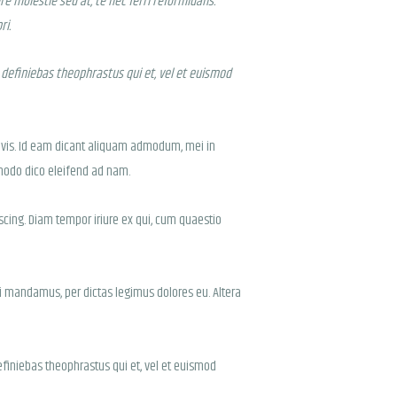
e molestie sed at, te nec ferri reformidans.
ri.
 definiebas theophrastus qui et, vel et euismod
re vis. Id eam dicant aliquam admodum, mei in
 modo dico eleifend ad nam.
cing. Diam tempor iriure ex qui, cum quaestio
i mandamus, per dictas legimus dolores eu. Altera
efiniebas theophrastus qui et, vel et euismod