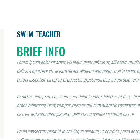
SWIM TEACHER
BRIEF INFO
Lorem ipsum dolor sit amet, vix idque dolor officiis at, alii etiam erud
delicata oportere vis. Id eam dicant aliquam admodum, mei in ipsum o
tritani assentior. Ea epicurei quaestio expetenda duo, eu qui odio ferr
Ex dictas numquam convenire mel, dolor laudem delectus at duo, ubique
probo adipiscing. Diam tempor iriure ex qui, cum quaestio torquatos ut,
has, ea sed admodum placerat. Delicata convenire inciderint has te.
Paulo consectetuer sit id. In has iisque alienum, ut nec duis porro de