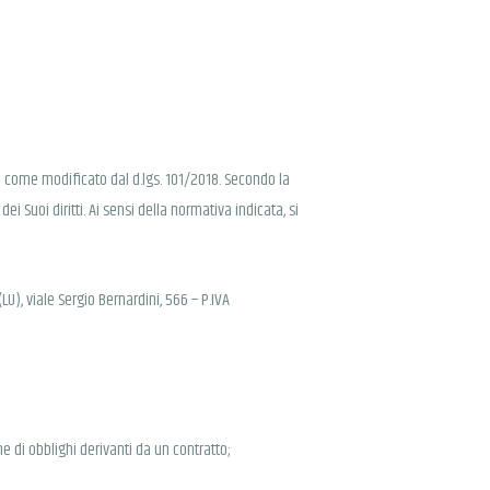
sì come modificato dal d.lgs. 101/2018. Secondo la
ei Suoi diritti. Ai sensi della normativa indicata, si
(LU), viale Sergio Bernardini, 566 – P.IVA
one di obblighi derivanti da un contratto;