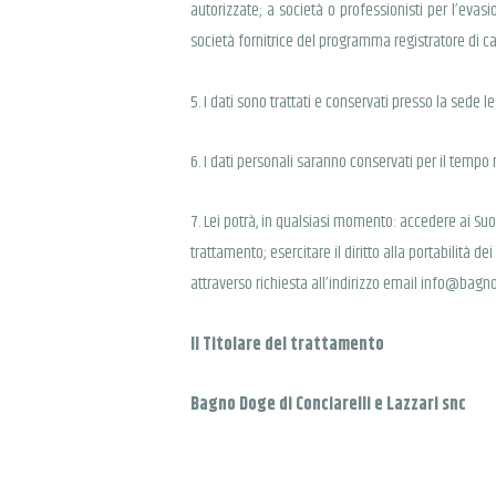
autorizzate; a società o professionisti per l’eva
società fornitrice del programma registratore di cass
5. I dati sono trattati e conservati presso la sede l
6. I dati personali saranno conservati per il tempo
7. Lei potrà, in qualsiasi momento: accedere ai Suoi
trattamento; esercitare il diritto alla portabilità de
attraverso richiesta all’indirizzo email info@bagno
Il Titolare del trattamento
Bagno Doge di Conciarelli e Lazzari snc