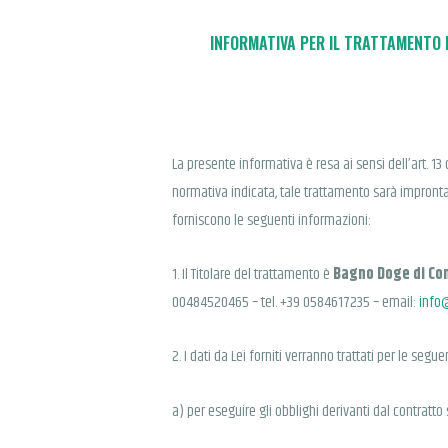
INFORMATIVA PER IL TRATTAMENTO D
La presente informativa è resa ai sensi dell’art. 1
normativa indicata, tale trattamento sarà improntato 
forniscono le seguenti informazioni:
1. Il Titolare del trattamento è
Bagno Doge di Con
00484520465 – tel. +39 0584617235 – email:
info
2. I dati da Lei forniti verranno trattati per le seguen
a) per eseguire gli obblighi derivanti dal contratto 