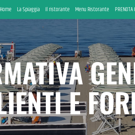
HOME
Home
La Spiaggia
Il ristorante
Menu Ristorante
PRENOTA 
LA SPIAGGIA
IL RISTORANTE
MENU RISTORANTE
RMATIVA GEN
PRENOTA ONLINE
LIENTI E FOR