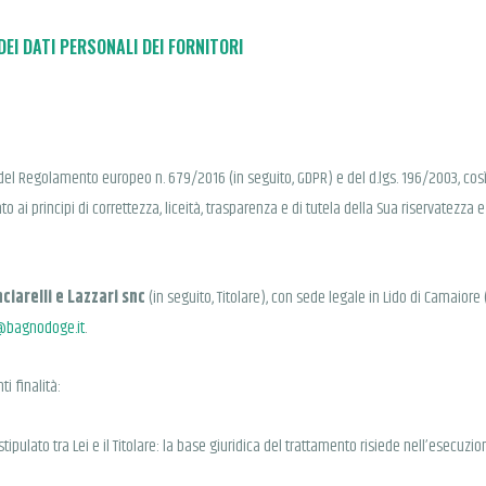
EI DATI PERSONALI DEI FORNITORI
3 del Regolamento europeo n. 679/2016 (in seguito, GDPR) e del d.lgs. 196/2003, co
ai principi di correttezza, liceità, trasparenza e di tutela della Sua riservatezza e d
ciarelli e Lazzari snc
(in seguito, Titolare), con sede legale in Lido di Camaiore 
@bagnodoge.it
.
ti finalità:
stipulato tra Lei e il Titolare: la base giuridica del trattamento risiede nell’esecuzi