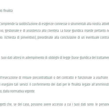
i finalità:
 Comprende la soddisfazione di esigenze connesse o strumentali alla nostra attivit
ivo, gestionale e di assistenza alla clientela. La base giuridica risiede pertanto n
o: richiesta di preventivo), preordinate alla conclusione di un eventuale contratt
rà i Suoi dati altresì in adempimento di obblighi di legge (base giuridica del trattam
all’esecuzione di misure precontrattuali o del contratto è funzionale a usufruire de
 di eseguire tali servizi. Il conferimento dei dati per le finalità legate all’ammini
so, dalla normativa vigente.
etti che, se del caso, possono avere accesso a cui i Suoi dati sono: le persone