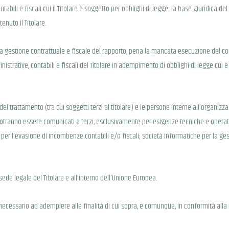
abili e fiscali cui il Titolare è soggetto per obblighi di legge: la base giuridica de
nuto il Titolare.
della gestione contrattuale e fiscale del rapporto, pena la mancata esecuzione del 
inistrative, contabili e fiscali del Titolare in adempimento di obblighi di legge cui 
del trattamento (tra cui soggetti terzi al titolare) e le persone interne all’organizza
otranno essere comunicati a terzi, esclusivamente per esigenze tecniche e operati
ti per l’evasione di incombenze contabili e/o fiscali; società informatiche per la 
 sede legale del Titolare e all’interno dell’Unione Europea.
 necessario ad adempiere alle finalità di cui sopra, e comunque, in conformità alla