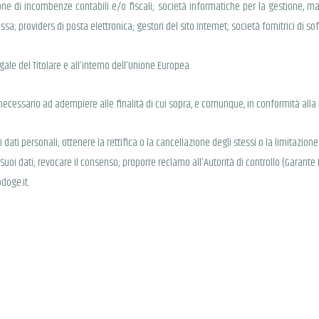
sione di incombenze contabili e/o fiscali; società informatiche per la gestione, m
a; providers di posta elettronica; gestori del sito Internet; società fornitrici di so
egale del Titolare e all’interno dell’Unione Europea.
 necessario ad adempiere alle finalità di cui sopra, e comunque, in conformità alla
 dati personali; ottenere la rettifica o la cancellazione degli stessi o la limitazio
i Suoi dati; revocare il consenso; proporre reclamo all’Autorità di controllo (Garante P
doge.it.