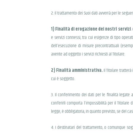
2. Il trattamento dei Suoi dati avverrà per le seguent
1) Finalità di erogazione dei nostri servizi
.
e servizi connessi, tra cui esigenze di tipo operat
dell’esecuzione di misure precontrattuali (esempi
avente ad oggetto i servizi richiesti al Titolare.
2) Finalità amministrativa.
Il Titolare tratte
cui è soggetto.
3. Il conferimento dei dati per le finalità legate 
conferirli comporta l’impossibilità per il Titolare
legge, è obbligatoria, in quanto previsto, se del ca
4. I destinatari del trattamento, o comunque sogg