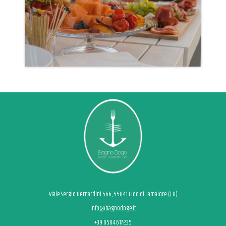
Viale Sergio Bernardini 566, 55041 Lido di Camaiore (LU)
info@bagnodoge.it
+39 0584.617235