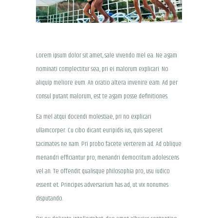
Lorem ipsum dolor sit amet, sale vivendo mel ea. Ne agam
nominati complectitur sea, pri ei malorum explicari. No
aliquip meliore eum. An oratio altera invenire eam. Ad per
consul putant malorum, est te agam posse definitiones.
Ea mel atqui docendi molestiae, pri no explicari
ullamcorper. Cu cibo dicant euripidis ius, quis saperet
tacimates ne nam. Pri probo facete verterem ad. Ad oblique
menandri efficiantur pro, menandri democritum adolescens
vel an. Te offendit qualisque philosophia pro, usu iudico
essent et. Principes adversarium has ad, ut vix nonumes
disputando.