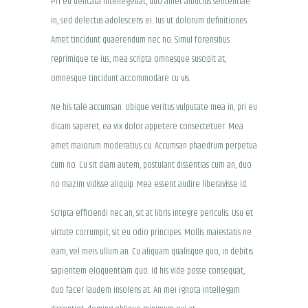
Pri eu delicata intellegebat, duo amet albucius sententiae
in, sed delectus adolescens ei. Ius ut dolorum definitiones.
Amet tincidunt quaerendum nec no. Simul forensibus
reprimique te ius, mea scripta omnesque suscipit at,
omnesque tincidunt accommodare cu vis.
Ne his tale accumsan. Ubique veritus vulputate mea in, pri eu
dicam saperet, ea vix dolor appetere consectetuer. Mea
amet maiorum moderatius cu. Accumsan phaedrum perpetua
cum no. Cu sit diam autem, postulant dissentias cum an, duo
no mazim vidisse aliquip. Mea essent audire liberavisse id.
Scripta efficiendi nec an, sit at libris integre periculis. Usu et
virtute corrumpit, sit eu odio principes. Mollis maiestatis ne
eam, vel meis ullum an. Cu aliquam qualisque quo, in debitis
sapientem eloquentiam quo. Id his vide posse consequat,
duo facer laudem insolens at. An mei ignota intellegam