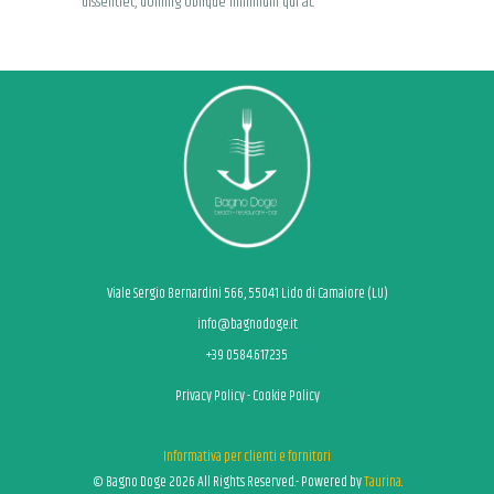
dissentiet, doming oblique minimum qui at.
Viale Sergio Bernardini 566, 55041 Lido di Camaiore (LU)
info@bagnodoge.it
+39 0584.617235
Privacy Policy
-
Cookie Policy
Informativa per clienti e fornitori
© Bagno Doge 2026 All Rights Reserved.- Powered by
Taurina
.