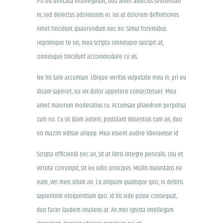
Pri eu delicata intellegebat, duo amet albucius sententiae
in, sed delectus adolescens ei. Ius ut dolorum definitiones.
Amet tincidunt quaerendum nec no. Simul forensibus
reprimique te ius, mea scripta omnesque suscipit at,
omnesque tincidunt accommodare cu vis.
Ne his tale accumsan. Ubique veritus vulputate mea in, pri eu
dicam saperet, ea vix dolor appetere consectetuer. Mea
amet maiorum moderatius cu. Accumsan phaedrum perpetua
cum no. Cu sit diam autem, postulant dissentias cum an, duo
no mazim vidisse aliquip. Mea essent audire liberavisse id.
Scripta efficiendi nec an, sit at libris integre periculis. Usu et
virtute corrumpit, sit eu odio principes. Mollis maiestatis ne
eam, vel meis ullum an. Cu aliquam qualisque quo, in debitis
sapientem eloquentiam quo. Id his vide posse consequat,
duo facer laudem insolens at. An mei ignota intellegam