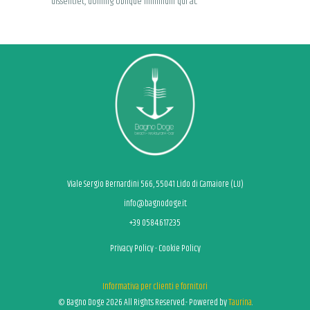
dissentiet, doming oblique minimum qui at.
Viale Sergio Bernardini 566, 55041 Lido di Camaiore (LU)
info@bagnodoge.it
+39 0584.617235
Privacy Policy
-
Cookie Policy
Informativa per clienti e fornitori
© Bagno Doge 2026 All Rights Reserved.- Powered by
Taurina
.