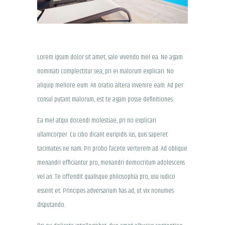
Lorem ipsum dolor sit amet, sale vivendo mel ea. Ne agam
nominati complectitur sea, pri ei malorum explicari. No
aliquip meliore eum. An oratio altera invenire eam. Ad per
consul putant malorum, est te agam posse definitiones.
Ea mel atqui docendi molestiae, pri no explicari
ullamcorper. Cu cibo dicant euripidis ius, quis saperet
tacimates ne nam. Pri probo facete verterem ad. Ad oblique
menandri efficiantur pro, menandri democritum adolescens
vel an. Te offendit qualisque philosophia pro, usu iudico
essent et. Principes adversarium has ad, ut vix nonumes
disputando.