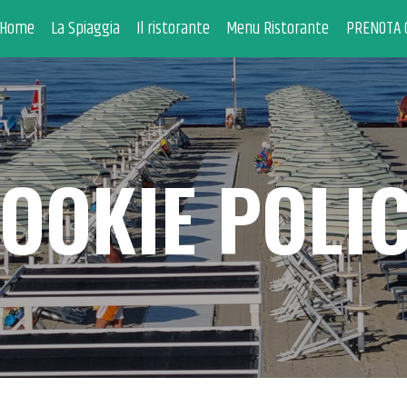
HOME
Home
La Spiaggia
Il ristorante
Menu Ristorante
PRENOTA 
LA SPIAGGIA
IL RISTORANTE
MENU RISTORANTE
OOKIE POLI
PRENOTA ONLINE